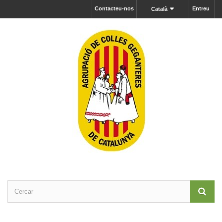
Contacteu-nos
Entreu
Català